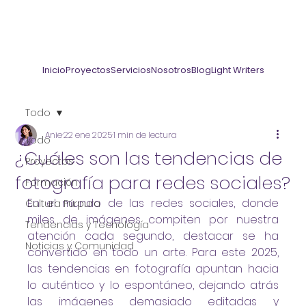
Inicio
Proyectos
Servicios
Nosotros
Blog
Light Writers
Todo
Anie
22 ene 2025
1 min de lectura
Todo
¿Cuáles son las tendencias de
Proyectos
fotografía para redes sociales?
Formación
En el mundo de las redes sociales, donde 
Cultura Púrpura
miles de imágenes compiten por nuestra 
Tendencias y Tecnología
atención cada segundo, destacar se ha 
Noticias y Comunidad
convertido en todo un arte. Para este 2025, 
las tendencias en fotografía apuntan hacia 
lo auténtico y lo espontáneo, dejando atrás 
las imágenes demasiado editadas y 